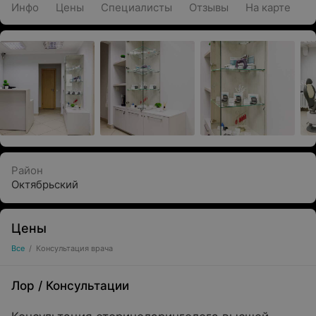
Инфо
Цены
Специалисты
Отзывы
На карте
Район
Октябрьский
Цены
Все
/
Консультация врача
Лор
/
Консультации