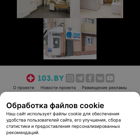
О проекте
Новости проекта
Размещение рекламы
Медицинский маркетинг
Публичный договор
Обработка файлов cookie
Пользовательское соглашение
Способы оплаты
Наш сайт использует файлы cookie для обеспечения
Вакансии
Партнеры
удобства пользователей сайта, его улучшения, сбора
Написать руководителю 103.by
статистики и предоставления персонализированных
Написать в поддержку
рекомендаций.